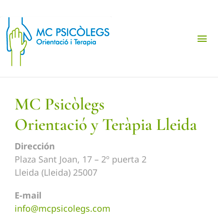
Saltar
al
contenido
Tog
Nav
Gabinete de Psicología
MC Psicòlegs
Transtornos Principales
Orientació y Teràpia Lleida
Primera cita gratis
Dirección
Plaza Sant Joan, 17 – 2º puerta 2
Lleida (Lleida) 25007
Español
E-mail
info@mcpsicolegs.com