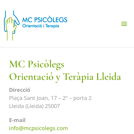
Skip
to
content
Tog
Nav
Gabinet de Psicologia
MC Psicòlegs
Primera cita gratuïta
Orientació y Teràpia Lleida
Trastorns
Direcció
Plaça Sant Joan, 17 – 2º – porta 2
Lleida (Lleida) 25007
Català
E-mail
info@mcpsicolegs.com