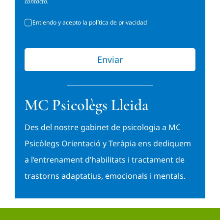
contacto.
Entiendo y acepto la política de privacidad
Enviar
MC Psicolègs Lleida
Des del nostre gabinet de psicologia a MC
Psicòlegs Orientació y Teràpia ens dediquem
a l’entrenament d’habilitats i tractament de
trastorns adaptatius, emocionals i mentals.