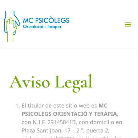
Saltar
al
contenido
Tog
Nav
Gabinete de Psicología
Transtornos Principales
Aviso Legal
Primera cita gratis
El titular de este sitio web es
MC
Español
PSICOLEGS ORIENTACIÓ Y TERÀPIA
,
con N.I.F. 29145841B, con domicilio en
Plaza Sant Joan, 17 – 2.º, puerta 2,