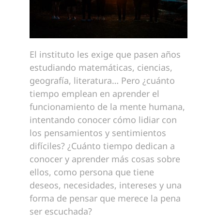
El instituto les exige que pasen años
estudiando matemáticas, ciencias,
geografía, literatura… Pero ¿cuánto
tiempo emplean en aprender el
funcionamiento de la mente humana,
intentando conocer cómo lidiar con
los pensamientos y sentimientos
difíciles? ¿Cuánto tiempo dedican a
conocer y aprender más cosas sobre
ellos, como persona que tiene
deseos, necesidades, intereses y una
forma de pensar que merece la pena
ser escuchada?