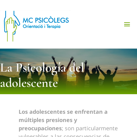
Saltar
al
contenido
Tog
Nav
Gabinete de Psicología
La Psicología del
Transtornos Principales
adolescente
Primera cita gratis
Español
Los adolescentes se enfrentan a
múltiples presiones y
preocupaciones
; son particularmente
vulnerables a las consecuencias de