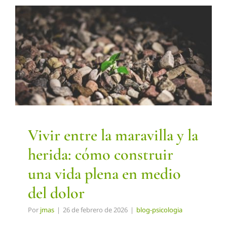
Vivir entre la maravilla y la
herida: cómo construir una
vida plena en medio del dolor
blog-psicologia
Vivir entre la maravilla y la
herida: cómo construir
una vida plena en medio
del dolor
Por
jmas
|
26 de febrero de 2026
|
blog-psicologia